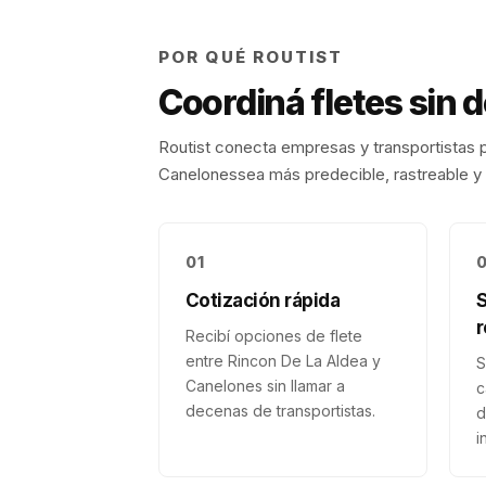
POR QUÉ ROUTIST
Coordiná fletes sin 
Routist conecta empresas y transportistas p
Canelones
sea más predecible, rastreable y 
01
Cotización rápida
r
Recibí opciones de flete
entre Rincon De La Aldea y
S
Canelones sin llamar a
c
decenas de transportistas.
d
i