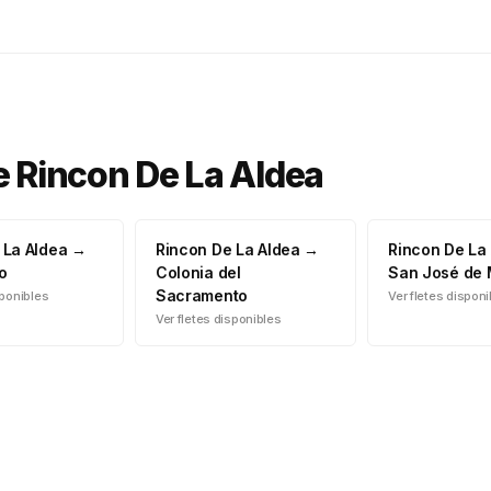
e
Rincon De La Aldea
 La Aldea
→
Rincon De La Aldea
→
Rincon De La
o
Colonia del
San José de
Sacramento
sponibles
Ver fletes dispon
Ver fletes disponibles