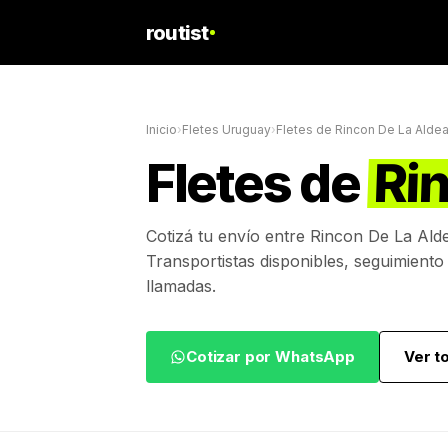
routist
Inicio
›
Fletes Uruguay
›
Fletes de
Rincon De La Alde
Fletes de
Ri
Cotizá tu envío entre
Rincon De La Ald
Transportistas disponibles, seguimiento
llamadas.
Cotizar por WhatsApp
Ver t