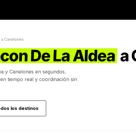
a
a
Canelones
ncon De La Aldea
a
ea
y
Canelones
en segundos.
 en tiempo real y coordinación sin
odos los destinos