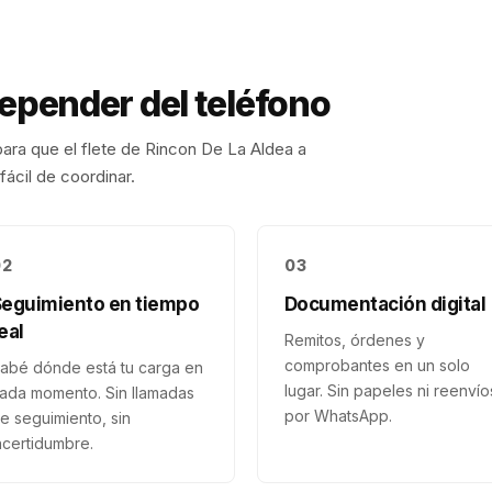
depender del teléfono
ara que el flete de
Rincon De La Aldea
a
fácil de coordinar.
02
03
Seguimiento en tiempo
Documentación digital
eal
Remitos, órdenes y
comprobantes en un solo
abé dónde está tu carga en
lugar. Sin papeles ni reenvío
ada momento. Sin llamadas
por WhatsApp.
e seguimiento, sin
ncertidumbre.