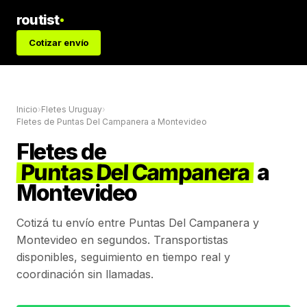
routist
Cotizar envío
Inicio
›
Fletes Uruguay
›
Fletes de
Puntas Del Campanera
a
Montevideo
Fletes de
Puntas Del Campanera
a
Montevideo
Cotizá tu envío entre
Puntas Del Campanera
y
Montevideo
en segundos. Transportistas
disponibles, seguimiento en tiempo real y
coordinación sin llamadas.