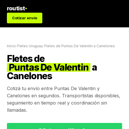
routist
Cotizar envío
Inicio
›
Fletes Uruguay
›
Fletes de
Puntas De Valentin
a
Canelones
Fletes de
Puntas De Valentin
a
Canelones
Cotizá tu envío entre
Puntas De Valentin
y
Canelones
en segundos. Transportistas disponibles,
seguimiento en tiempo real y coordinación sin
llamadas.