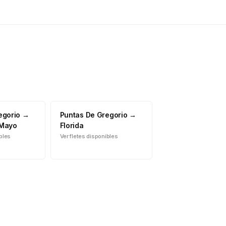
egorio
→
Puntas De Gregorio
→
 Mayo
Florida
ibles
Ver fletes disponibles