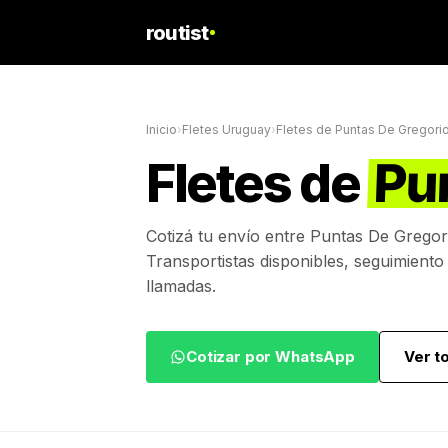
routist
Inicio
›
Fletes Uruguay
›
Fletes de
Puntas De Gregori
Fletes de
Pu
Cotizá tu envío entre
Puntas De Gregor
Transportistas disponibles, seguimiento
llamadas.
Cotizar por WhatsApp
Ver t