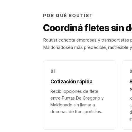
POR QUÉ ROUTIST
Coordiná fletes sin 
Routist conecta empresas y transportistas p
Maldonado
sea más predecible, rastreable y 
01
Cotización rápida
r
Recibí opciones de flete
entre Puntas De Gregorio y
S
Maldonado sin llamar a
c
decenas de transportistas.
d
i