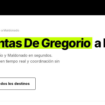
o
a
Maldonado
ntas De Gregorio
a
io
y
Maldonado
en segundos.
 en tiempo real y coordinación sin
odos los destinos