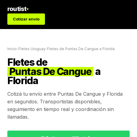
routist
Cotizar envío
Inicio
›
Fletes Uruguay
›
Fletes de
Puntas De Cangue
a
Florida
Fletes de
Puntas De Cangue
a
Florida
Cotizá tu envío entre
Puntas De Cangue
y
Florida
en segundos. Transportistas disponibles,
seguimiento en tiempo real y coordinación sin
llamadas.