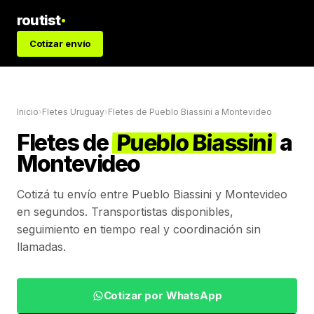
routist
Cotizar envío
Inicio
›
Fletes Uruguay
›
Fletes de
Pueblo Biassini
a
Montevideo
Fletes de
Pueblo Biassini
a
Montevideo
Cotizá tu envío entre
Pueblo Biassini
y
Montevideo
en segundos. Transportistas disponibles,
seguimiento en tiempo real y coordinación sin
llamadas.
Cotizar por WhatsApp