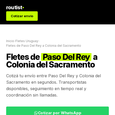
routist
Cotizar envío
Inicio
›
Fletes Uruguay
›
Fletes de
Paso Del Rey
a
Colonia del Sacramento
Fletes de
Paso Del Rey
a
Colonia del Sacramento
Cotizá tu envío entre
Paso Del Rey
y
Colonia del
Sacramento
en segundos. Transportistas
disponibles, seguimiento en tiempo real y
coordinación sin llamadas.
Cotizar por WhatsApp