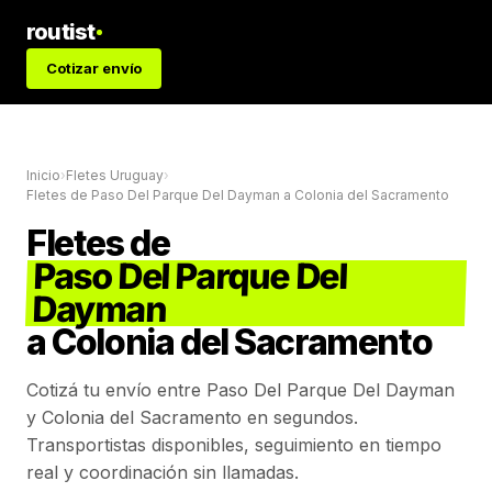
routist
Cotizar envío
Inicio
›
Fletes Uruguay
›
Fletes de
Paso Del Parque Del Dayman
a
Colonia del Sacramento
Fletes de
Paso Del Parque Del
Dayman
a
Colonia del Sacramento
Cotizá tu envío entre
Paso Del Parque Del Dayman
y
Colonia del Sacramento
en segundos.
Transportistas disponibles, seguimiento en tiempo
real y coordinación sin llamadas.