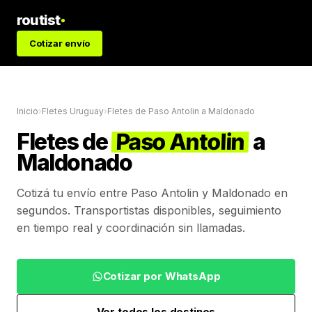
routist
Cotizar envío
Inicio
›
Fletes Uruguay
›
Fletes de
Paso Antolin
a
Maldonado
Fletes de
Paso Antolin
a
Maldonado
Cotizá tu envío entre
Paso Antolin
y
Maldonado
en
segundos. Transportistas disponibles, seguimiento
en tiempo real y coordinación sin llamadas.
Cotizar por WhatsApp
Ver todos los destinos