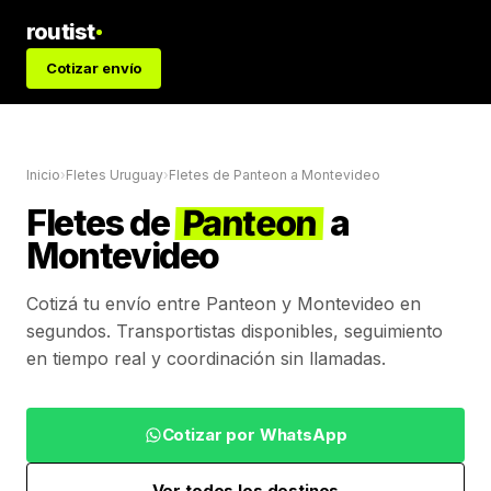
routist
Cotizar envío
Inicio
›
Fletes Uruguay
›
Fletes de
Panteon
a
Montevideo
Fletes de
Panteon
a
Montevideo
Cotizá tu envío entre
Panteon
y
Montevideo
en
segundos. Transportistas disponibles, seguimiento
en tiempo real y coordinación sin llamadas.
Cotizar por WhatsApp
Ver todos los destinos