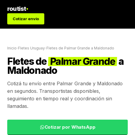
routist
Cotizar envío
Inicio
›
Fletes Uruguay
›
Fletes de
Palmar Grande
a
Maldonado
Fletes de
Palmar Grande
a
Maldonado
Cotizá tu envío entre
Palmar Grande
y
Maldonado
en segundos. Transportistas disponibles,
seguimiento en tiempo real y coordinación sin
llamadas.
Cotizar por WhatsApp