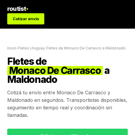
routist
Cotizar envío
Inicio
›
Fletes Uruguay
›
Fletes de
Monaco De Carrasco
a
Maldonado
Fletes de
Monaco De Carrasco
a
Maldonado
Cotizá tu envío entre
Monaco De Carrasco
y
Maldonado
en segundos. Transportistas disponibles,
seguimiento en tiempo real y coordinación sin
llamadas.