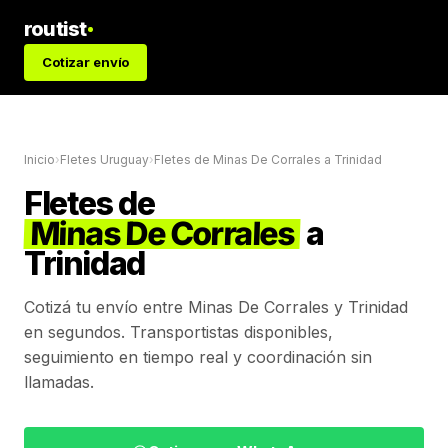
routist
Cotizar envío
Inicio
›
Fletes Uruguay
›
Fletes de
Minas De Corrales
a
Trinidad
Fletes de
Minas De Corrales
a
Trinidad
Cotizá tu envío entre
Minas De Corrales
y
Trinidad
en segundos. Transportistas disponibles,
seguimiento en tiempo real y coordinación sin
llamadas.