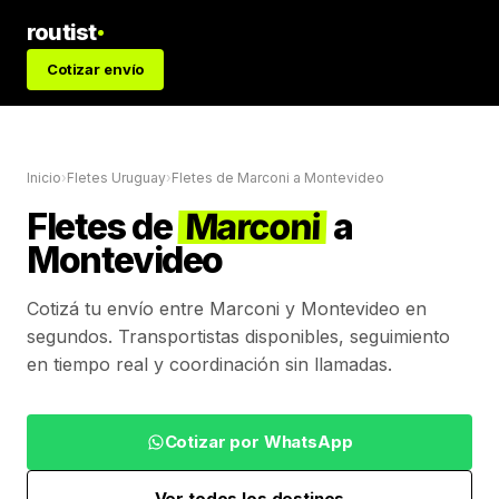
routist
Cotizar envío
Inicio
›
Fletes Uruguay
›
Fletes de
Marconi
a
Montevideo
Fletes de
Marconi
a
Montevideo
Cotizá tu envío entre
Marconi
y
Montevideo
en
segundos. Transportistas disponibles, seguimiento
en tiempo real y coordinación sin llamadas.
Cotizar por WhatsApp
Ver todos los destinos