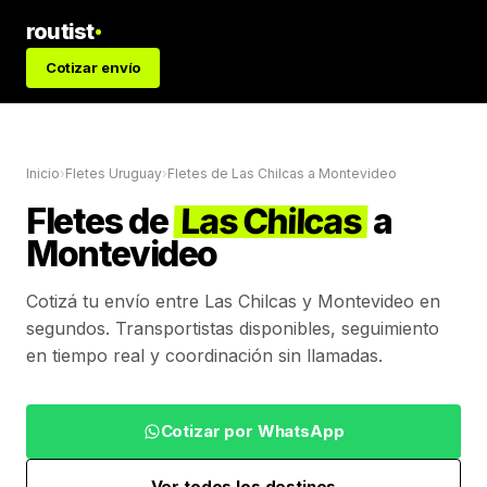
routist
Cotizar envío
Inicio
›
Fletes Uruguay
›
Fletes de
Las Chilcas
a
Montevideo
Fletes de
Las Chilcas
a
Montevideo
Cotizá tu envío entre
Las Chilcas
y
Montevideo
en
segundos. Transportistas disponibles, seguimiento
en tiempo real y coordinación sin llamadas.
Cotizar por WhatsApp
Ver todos los destinos