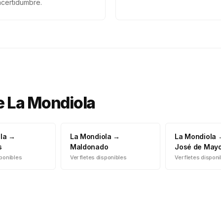
ncertidumbre.
e
La Mondiola
la
→
La Mondiola
→
La Mondiola
s
Maldonado
José de May
sponibles
Ver fletes disponibles
Ver fletes dispon