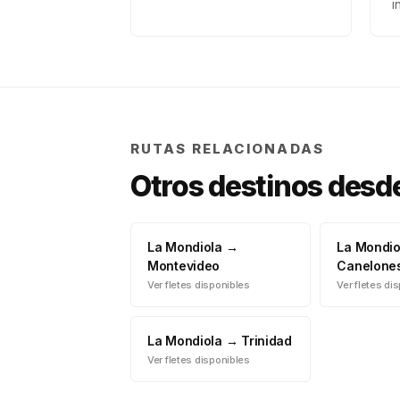
i
RUTAS RELACIONADAS
Otros destinos desd
La Mondiola
→
La Mondio
Montevideo
Canelone
Ver fletes disponibles
Ver fletes di
La Mondiola
→
Trinidad
Ver fletes disponibles