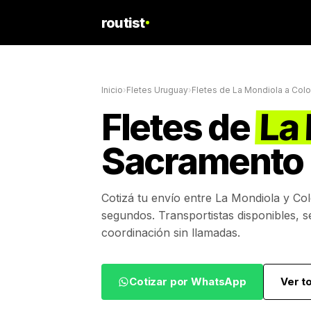
routist
Inicio
›
Fletes Uruguay
›
Fletes de
La Mondiola
a
Colo
Fletes de
La
Sacramento
Cotizá tu envío entre
La Mondiola
y
Col
segundos. Transportistas disponibles, s
coordinación sin llamadas.
Cotizar por WhatsApp
Ver t