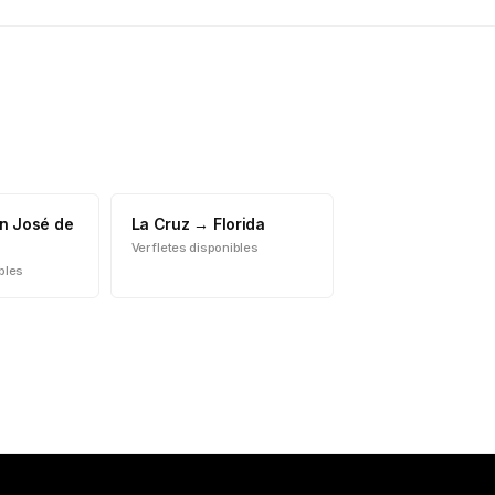
n José de
La Cruz
→
Florida
Ver fletes disponibles
ibles