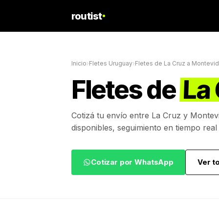
routist
Inicio
›
Fletes Uruguay
›
Fletes de
La Cruz
a
Montevi
Fletes de
La
Cotizá tu envío entre
La Cruz
y
Montev
disponibles, seguimiento en tiempo real
Cotizar por WhatsApp
Ver t