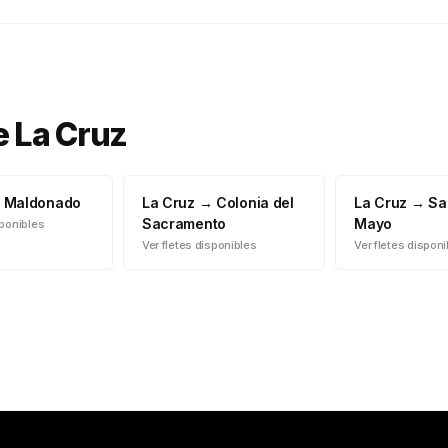
e
La Cruz
→
Maldonado
La Cruz
→
Colonia del
La Cruz
→
Sa
Sacramento
Mayo
sponibles
Ver fletes disponibles
Ver fletes dispon