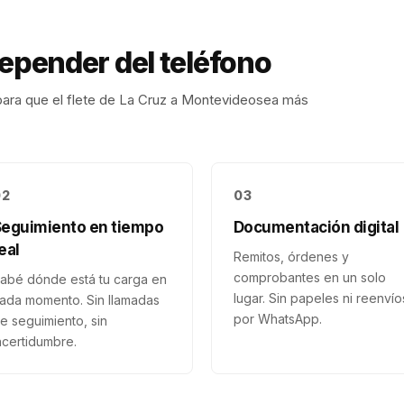
depender del teléfono
ara que el flete de
La Cruz
a
Montevideo
sea más
02
03
Seguimiento en tiempo
Documentación digital
eal
Remitos, órdenes y
comprobantes en un solo
abé dónde está tu carga en
lugar. Sin papeles ni reenvío
ada momento. Sin llamadas
por WhatsApp.
e seguimiento, sin
ncertidumbre.