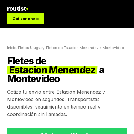
routist
Cotizar envío
Inicio
›
Fletes Uruguay
›
Fletes de
Estacion Menendez
a
Montevideo
Fletes de
Estacion Menendez
a
Montevideo
Cotizá tu envío entre
Estacion Menendez
y
Montevideo
en segundos. Transportistas
disponibles, seguimiento en tiempo real y
coordinación sin llamadas.