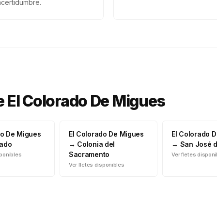
ncertidumbre.
e
El Colorado De Migues
do De Migues
El Colorado De Migues
El Colorado 
ado
→
Colonia del
→
San José 
Sacramento
sponibles
Ver fletes dispon
Ver fletes disponibles