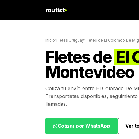
routist
Inicio
›
Fletes Uruguay
›
Fletes de
El Colorado De Mi
Fletes de
El
Montevideo
Cotizá tu envío entre
El Colorado De M
Transportistas disponibles, seguimiento
llamadas.
Cotizar por WhatsApp
Ver t