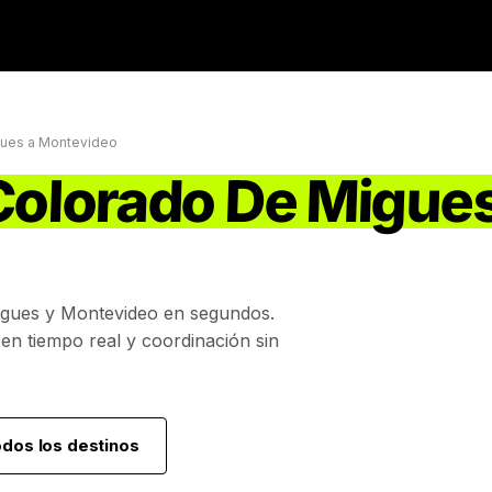
gues
a
Montevideo
 Colorado De Migue
igues
y
Montevideo
en segundos.
 en tiempo real y coordinación sin
odos los destinos