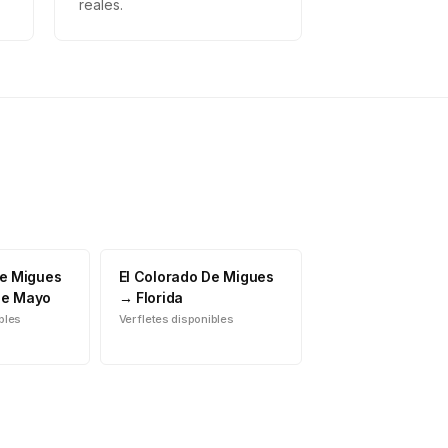
reales.
De Migues
El Colorado De Migues
de Mayo
→
Florida
ibles
Ver fletes disponibles