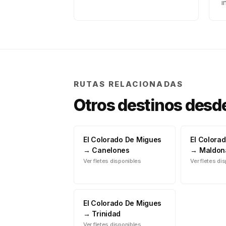
i
RUTAS RELACIONADAS
Otros destinos desd
El Colorado De Migues
El Colora
→
Canelones
→
Maldon
Ver fletes disponibles
Ver fletes di
El Colorado De Migues
→
Trinidad
Ver fletes disponibles