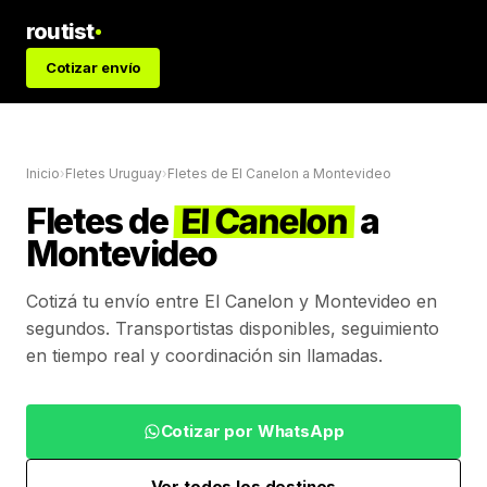
routist
Cotizar envío
Inicio
›
Fletes Uruguay
›
Fletes de
El Canelon
a
Montevideo
Fletes de
El Canelon
a
Montevideo
Cotizá tu envío entre
El Canelon
y
Montevideo
en
segundos. Transportistas disponibles, seguimiento
en tiempo real y coordinación sin llamadas.
Cotizar por WhatsApp
Ver todos los destinos