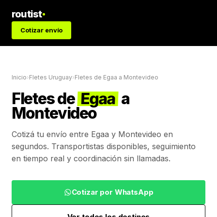
routist
Cotizar envío
Inicio
›
Fletes Uruguay
›
Fletes de
Egaa
a
Montevideo
Fletes de
Egaa
a
Montevideo
Cotizá tu envío entre
Egaa
y
Montevideo
en
segundos. Transportistas disponibles, seguimiento
en tiempo real y coordinación sin llamadas.
Cotizar por WhatsApp
Ver todos los destinos