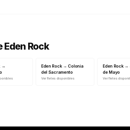
e
Eden Rock
k
→
Eden Rock
→
Colonia
Eden Rock
→
o
del Sacramento
de Mayo
sponibles
Ver fletes disponibles
Ver fletes dispon