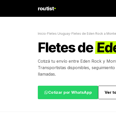
routist
Inicio
›
Fletes Uruguay
›
Fletes de
Eden Rock
a
Monte
Fletes de
Ed
Cotizá tu envío entre
Eden Rock
y
Mont
Transportistas disponibles, seguimiento
llamadas.
Cotizar por WhatsApp
Ver t