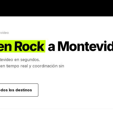
video
en Rock
a
Montevi
evideo
en segundos.
 en tiempo real y coordinación sin
odos los destinos