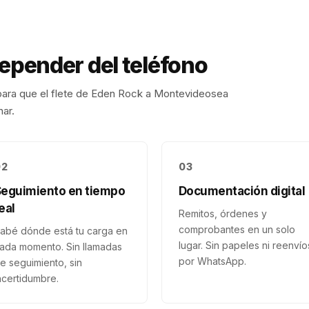
depender del teléfono
ara que el flete de
Eden Rock
a
Montevideo
sea
nar.
02
03
Seguimiento en tiempo
Documentación digital
eal
Remitos, órdenes y
comprobantes en un solo
abé dónde está tu carga en
lugar. Sin papeles ni reenvío
ada momento. Sin llamadas
por WhatsApp.
e seguimiento, sin
ncertidumbre.