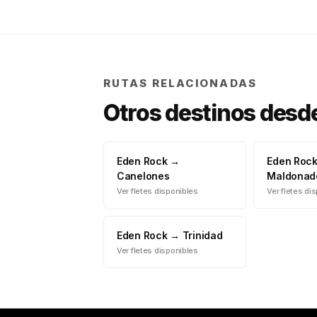
RUTAS RELACIONADAS
Otros destinos desd
Eden Rock
→
Eden Roc
Canelones
Maldonad
Ver fletes disponibles
Ver fletes di
Eden Rock
→
Trinidad
Ver fletes disponibles