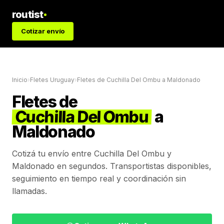
routist
Cotizar envío
Inicio
›
Fletes Uruguay
›
Fletes de
Cuchilla Del Ombu
a
Maldonado
Fletes de
Cuchilla Del Ombu
a
Maldonado
Cotizá tu envío entre
Cuchilla Del Ombu
y
Maldonado
en segundos. Transportistas disponibles,
seguimiento en tiempo real y coordinación sin
llamadas.