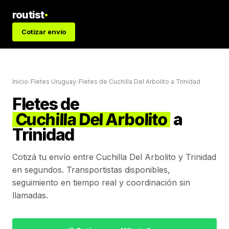
routist
Cotizar envío
Inicio
›
Fletes Uruguay
›
Fletes de
Cuchilla Del Arbolito
a
Trinidad
Fletes de
Cuchilla Del Arbolito
a
Trinidad
Cotizá tu envío entre
Cuchilla Del Arbolito
y
Trinidad
en segundos. Transportistas disponibles,
seguimiento en tiempo real y coordinación sin
llamadas.