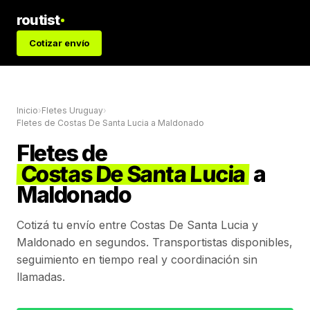
routist
Cotizar envío
Inicio
›
Fletes Uruguay
›
Fletes de
Costas De Santa Lucia
a
Maldonado
Fletes de
Costas De Santa Lucia
a
Maldonado
Cotizá tu envío entre
Costas De Santa Lucia
y
Maldonado
en segundos. Transportistas disponibles,
seguimiento en tiempo real y coordinación sin
llamadas.