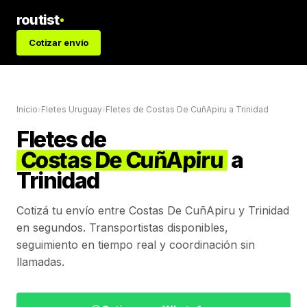
routist
Cotizar envío
Inicio
›
Fletes Uruguay
›
Fletes de
Costas De CuñApiru
a
Trinidad
Fletes de
Costas De CuñApiru
a
Trinidad
Cotizá tu envío entre
Costas De CuñApiru
y
Trinidad
en segundos. Transportistas disponibles,
seguimiento en tiempo real y coordinación sin
llamadas.