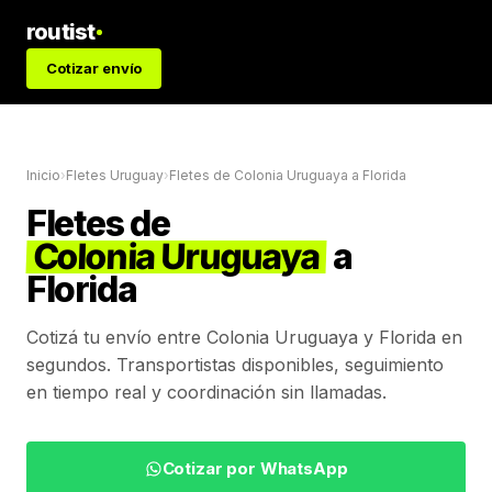
routist
Cotizar envío
Inicio
›
Fletes Uruguay
›
Fletes de
Colonia Uruguaya
a
Florida
Fletes de
Colonia Uruguaya
a
Florida
Cotizá tu envío entre
Colonia Uruguaya
y
Florida
en
segundos. Transportistas disponibles, seguimiento
en tiempo real y coordinación sin llamadas.
Cotizar por WhatsApp