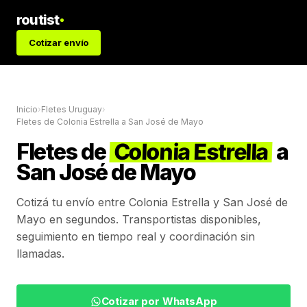
routist
Cotizar envío
Inicio
›
Fletes Uruguay
›
Fletes de
Colonia Estrella
a
San José de Mayo
Fletes de
Colonia Estrella
a
San José de Mayo
Cotizá tu envío entre
Colonia Estrella
y
San José de
Mayo
en segundos. Transportistas disponibles,
seguimiento en tiempo real y coordinación sin
llamadas.
Cotizar por WhatsApp