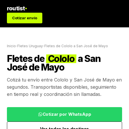
routist
Cotizar envío
Inicio
›
Fletes Uruguay
›
Fletes de
Cololo
a
San José de Mayo
Fletes de
Cololo
a
San
José de Mayo
Cotizá tu envío entre
Cololo
y
San José de Mayo
en
segundos. Transportistas disponibles, seguimiento
en tiempo real y coordinación sin llamadas.
Cotizar por WhatsApp
Ver todos los destinos