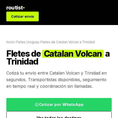
routist
Cotizar envío
Inicio
›
Fletes Uruguay
›
Fletes de
Catalan Volcan
a
Trinidad
Fletes de
Catalan Volcan
a
Trinidad
Cotizá tu envío entre
Catalan Volcan
y
Trinidad
en
segundos. Transportistas disponibles, seguimiento
en tiempo real y coordinación sin llamadas.
Cotizar por WhatsApp
Ver todos los destinos