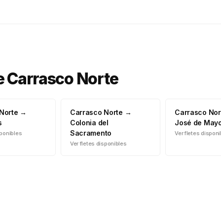
e
Carrasco Norte
Norte
→
Carrasco Norte
→
Carrasco Nor
s
Colonia del
José de May
Sacramento
sponibles
Ver fletes dispon
Ver fletes disponibles