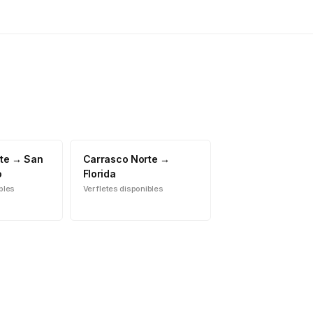
te
→
San
Carrasco Norte
→
o
Florida
ibles
Ver fletes disponibles