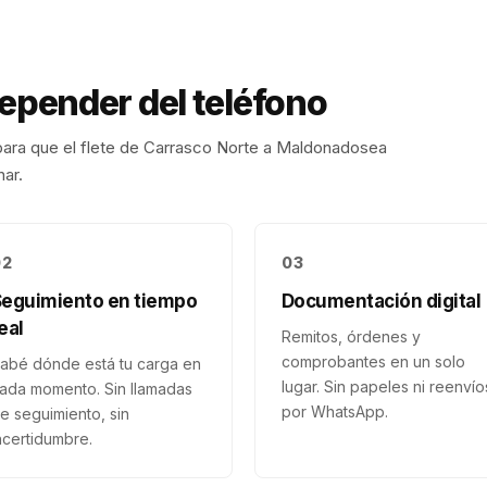
depender del teléfono
ara que el flete de
Carrasco Norte
a
Maldonado
sea
nar.
02
03
Seguimiento en tiempo
Documentación digital
eal
Remitos, órdenes y
comprobantes en un solo
abé dónde está tu carga en
lugar. Sin papeles ni reenvío
ada momento. Sin llamadas
por WhatsApp.
e seguimiento, sin
ncertidumbre.