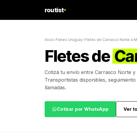
routist
Inicio
›
Fletes Uruguay
›
Fletes de
Carrasco Norte
a
M
Fletes de
Ca
Cotizá tu envío entre
Carrasco Norte
y
Transportistas disponibles, seguimiento
llamadas.
Cotizar por WhatsApp
Ver t