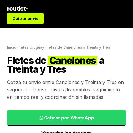
routist
Cotizar envío
Inicio
›
Fletes Uruguay
›
Fletes de
Canelones
a
Treinta y Tres
Fletes de
Canelones
a
Treinta y Tres
Cotizá tu envío entre
Canelones
y
Treinta y Tres
en
segundos. Transportistas disponibles, seguimiento
en tiempo real y coordinación sin llamadas.
Cotizar por WhatsApp
Ver todos los destinos