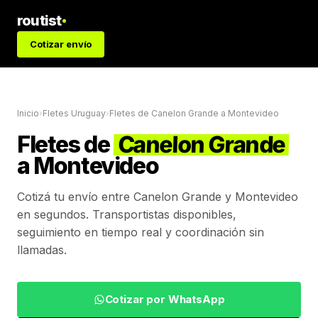
routist
Cotizar envío
Inicio
›
Fletes Uruguay
›
Fletes de
Canelon Grande
a
Montevideo
Fletes de
Canelon Grande
a
Montevideo
Cotizá tu envío entre
Canelon Grande
y
Montevideo
en segundos. Transportistas disponibles,
seguimiento en tiempo real y coordinación sin
llamadas.
Cotizar por WhatsApp