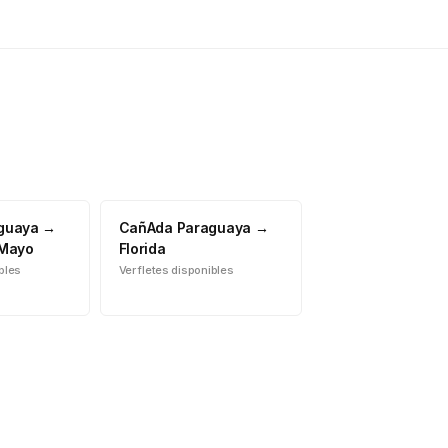
guaya
→
CañAda Paraguaya
→
 Mayo
Florida
ibles
Ver fletes disponibles