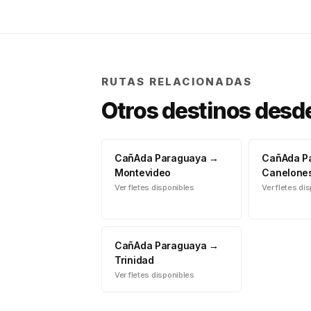
RUTAS RELACIONADAS
Otros destinos desd
CañAda Paraguaya
→
CañAda P
Montevideo
Canelone
Ver fletes disponibles
Ver fletes di
CañAda Paraguaya
→
Trinidad
Ver fletes disponibles