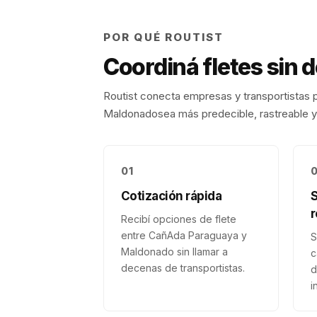
POR QUÉ ROUTIST
Coordiná fletes sin 
Routist conecta empresas y transportistas p
Maldonado
sea más predecible, rastreable y 
01
Cotización rápida
r
Recibí opciones de flete
entre CañAda Paraguaya y
S
Maldonado sin llamar a
c
decenas de transportistas.
d
i