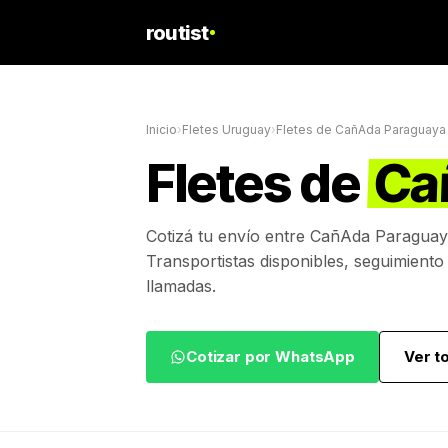
routist
Inicio
›
Fletes Uruguay
›
Fletes de
CañAda Paraguaya
Fletes de
Ca
Cotizá tu envío entre
CañAda Paraguay
Transportistas disponibles, seguimiento
llamadas.
Cotizar por WhatsApp
Ver t