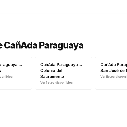
e
CañAda Paraguaya
araguaya
→
CañAda Paraguaya
→
CañAda Para
s
Colonia del
San José de
Sacramento
sponibles
Ver fletes dispon
Ver fletes disponibles