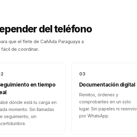
depender del teléfono
ara que el flete de
CañAda Paraguaya
a
fácil de coordinar.
02
03
Seguimiento en tiempo
Documentación digital
eal
Remitos, órdenes y
comprobantes en un solo
abé dónde está tu carga en
lugar. Sin papeles ni reenvío
ada momento. Sin llamadas
por WhatsApp.
e seguimiento, sin
ncertidumbre.