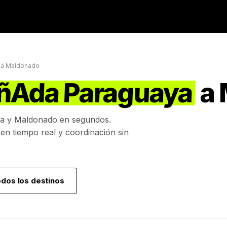
a
Maldonado
ñAda Paraguaya
a
a
y
Maldonado
en segundos.
 en tiempo real y coordinación sin
odos los destinos