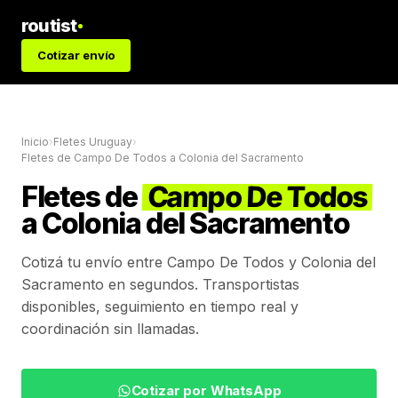
routist
Cotizar envío
Inicio
›
Fletes Uruguay
›
Fletes de
Campo De Todos
a
Colonia del Sacramento
Fletes de
Campo De Todos
a
Colonia del Sacramento
Cotizá tu envío entre
Campo De Todos
y
Colonia del
Sacramento
en segundos. Transportistas
disponibles, seguimiento en tiempo real y
coordinación sin llamadas.
Cotizar por WhatsApp