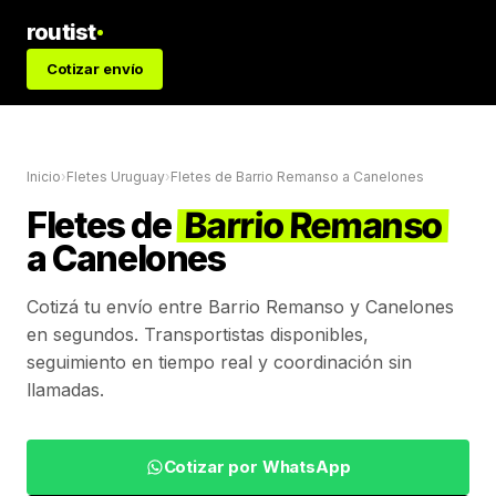
routist
Cotizar envío
Inicio
›
Fletes Uruguay
›
Fletes de
Barrio Remanso
a
Canelones
Fletes de
Barrio Remanso
a
Canelones
Cotizá tu envío entre
Barrio Remanso
y
Canelones
en segundos. Transportistas disponibles,
seguimiento en tiempo real y coordinación sin
llamadas.
Cotizar por WhatsApp