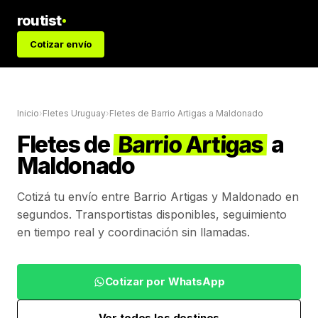
routist
Cotizar envío
Inicio
›
Fletes Uruguay
›
Fletes de
Barrio Artigas
a
Maldonado
Fletes de
Barrio Artigas
a
Maldonado
Cotizá tu envío entre
Barrio Artigas
y
Maldonado
en
segundos. Transportistas disponibles, seguimiento
en tiempo real y coordinación sin llamadas.
Cotizar por WhatsApp
Ver todos los destinos