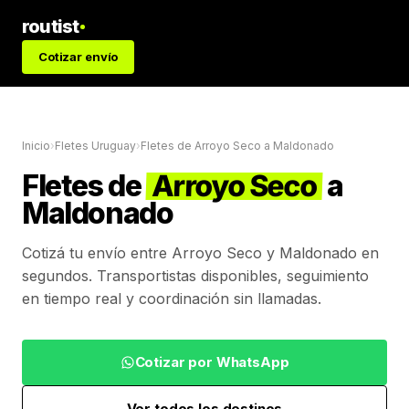
routist
Cotizar envío
Inicio
›
Fletes Uruguay
›
Fletes de
Arroyo Seco
a
Maldonado
Fletes de
Arroyo Seco
a
Maldonado
Cotizá tu envío entre
Arroyo Seco
y
Maldonado
en
segundos. Transportistas disponibles, seguimiento
en tiempo real y coordinación sin llamadas.
Cotizar por WhatsApp
Ver todos los destinos