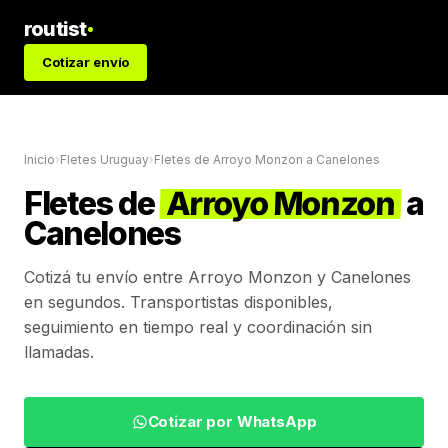
routist
Cotizar envío
Inicio
›
Fletes Uruguay
›
Fletes de
Arroyo Monzon
a
Canelones
Fletes de
Arroyo Monzon
a
Canelones
Cotizá tu envío entre
Arroyo Monzon
y
Canelones
en segundos. Transportistas disponibles,
seguimiento en tiempo real y coordinación sin
llamadas.
Cotizar por WhatsApp