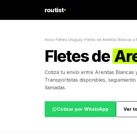
routist
Inicio
›
Fletes Uruguay
›
Fletes de
Arenitas Blancas
a
Fletes de
Ar
Cotizá tu envío entre
Arenitas Blancas
Transportistas disponibles, seguimiento
llamadas.
Cotizar por WhatsApp
Ver t