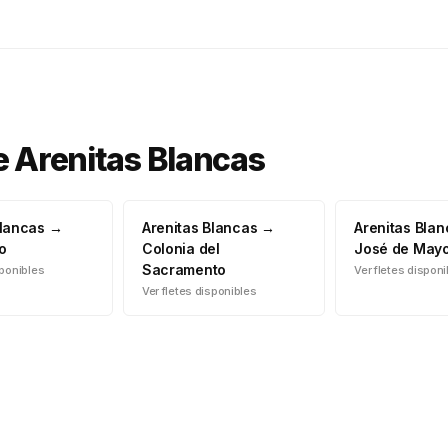
e
Arenitas Blancas
Blancas
→
Arenitas Blancas
→
Arenitas Bla
o
Colonia del
José de May
Sacramento
sponibles
Ver fletes dispon
Ver fletes disponibles