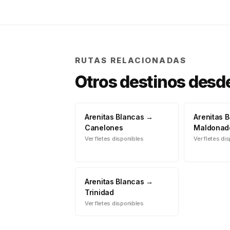
RUTAS RELACIONADAS
Otros destinos desd
Arenitas Blancas
→
Arenitas 
Canelones
Maldonad
Ver fletes disponibles
Ver fletes di
Arenitas Blancas
→
Trinidad
Ver fletes disponibles