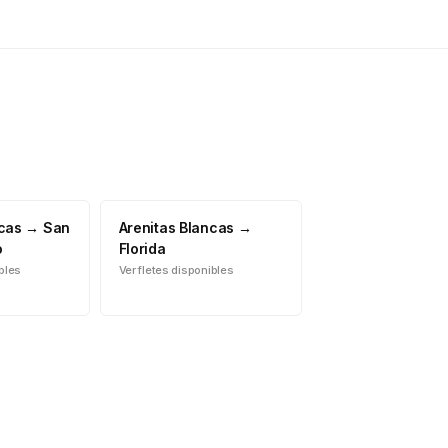
ncas
→
San
Arenitas Blancas
→
o
Florida
ibles
Ver fletes disponibles