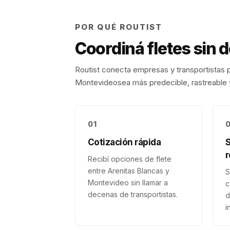
POR QUÉ ROUTIST
Coordiná fletes sin 
Routist conecta empresas y transportistas p
Montevideo
sea más predecible, rastreable y
01
Cotización rápida
r
Recibí opciones de flete
entre Arenitas Blancas y
S
Montevideo sin llamar a
c
decenas de transportistas.
d
i