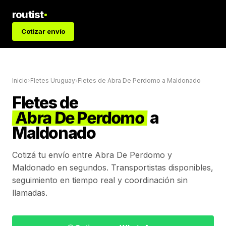
routist
Cotizar envío
Inicio
›
Fletes Uruguay
›
Fletes de
Abra De Perdomo
a
Maldonado
Fletes de
Abra De Perdomo
a
Maldonado
Cotizá tu envío entre
Abra De Perdomo
y
Maldonado
en segundos. Transportistas disponibles,
seguimiento en tiempo real y coordinación sin
llamadas.