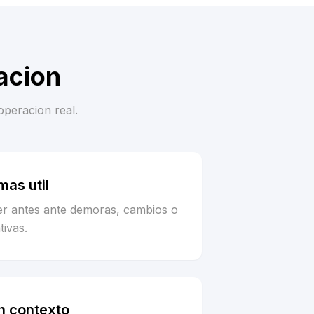
acion
operacion real.
as util
er antes ante demoras, cambios o
tivas.
n contexto