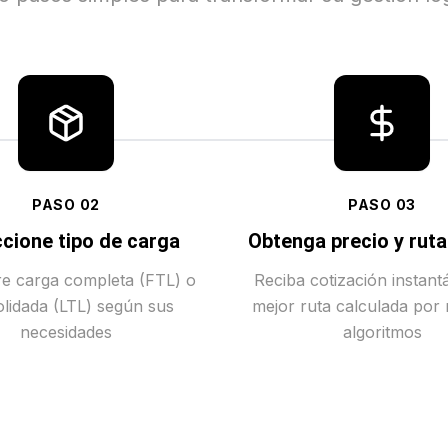
PASO
02
PASO
03
cione tipo de carga
Obtenga precio y rut
tre carga completa (FTL) o
Reciba cotización instant
lidada (LTL) según sus
mejor ruta calculada por
necesidades
algoritmos