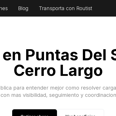
nes
Blog
Transporta con Routist
s en
Puntas Del
Cerro Largo
blica para entender mejor como resolver carg
con mas visibilidad, seguimiento y coordinacion