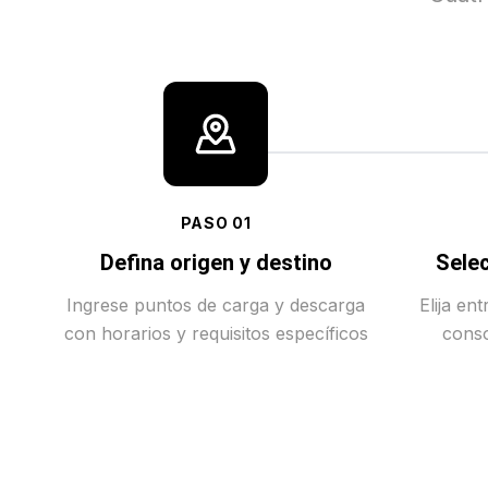
PASO
01
Defina origen y destino
Selec
Ingrese puntos de carga y descarga
Elija en
con horarios y requisitos específicos
conso