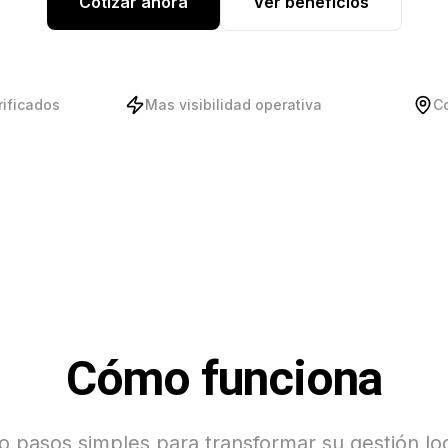
Cotizar ahora
Ver beneficios
rificados
Mas visibilidad operativa
C
Cómo funciona
o pasos simples para transformar su gestión log