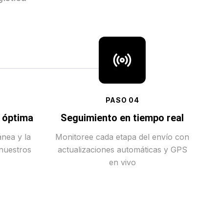
PASO
04
a óptima
Seguimiento en tiempo real
ánea y la
Monitoree cada etapa del envío con
 nuestros
actualizaciones automáticas y GPS
en vivo