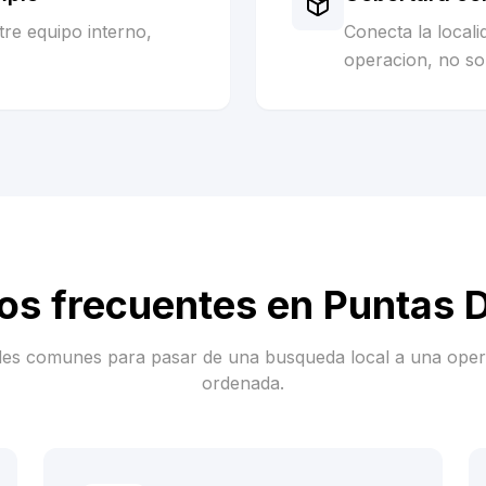
re equipo interno,
Conecta la local
operacion, no sol
os frecuentes en
Puntas 
es comunes para pasar de una busqueda local a una ope
ordenada.