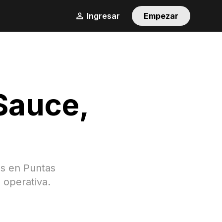
Ingresar
Empezar
 Sauce
,
as en
Puntas
 operativa.