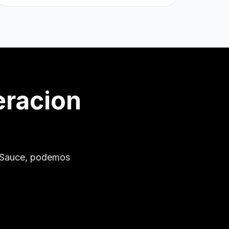
eracion
 Sauce
, podemos