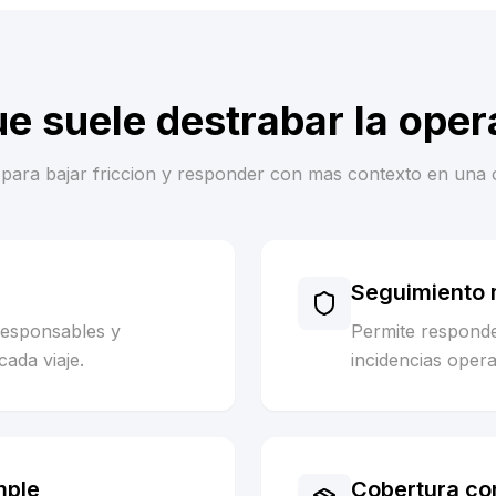
ue suele destrabar la oper
es para bajar friccion y responder con mas contexto en una 
Seguimiento m
responsables y
Permite respond
cada viaje.
incidencias opera
mple
Cobertura co