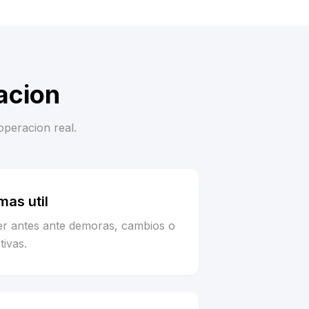
acion
operacion real.
as util
er antes ante demoras, cambios o
tivas.