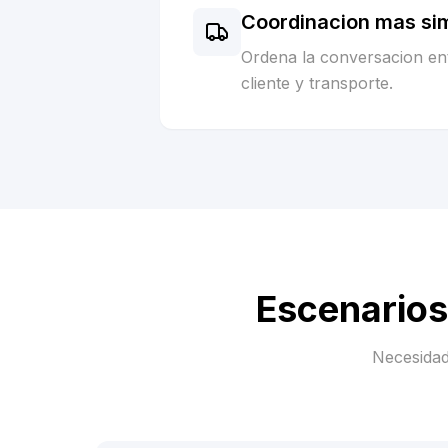
Coordinacion mas si
Ordena la conversacion ent
cliente y transporte.
Escenarios
Necesidad