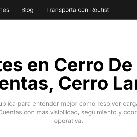
nes
Blog
Transporta con Routist
tes en
Cerro De
entas
,
Cerro La
ublica para entender mejor como resolver car
Cuentas
con mas visibilidad, seguimiento y coor
operativa.