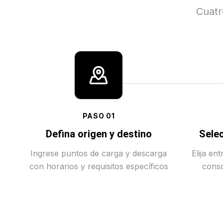
Cuatr
PASO
01
Defina origen y destino
Selec
Ingrese puntos de carga y descarga
Elija en
con horarios y requisitos específicos
conso