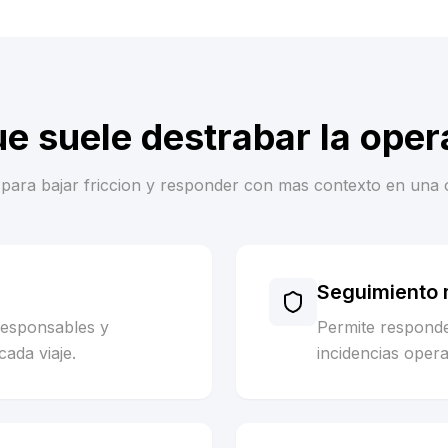
ue suele destrabar la oper
es para bajar friccion y responder con mas contexto en una 
Seguimiento m
responsables y
Permite respond
cada viaje.
incidencias opera