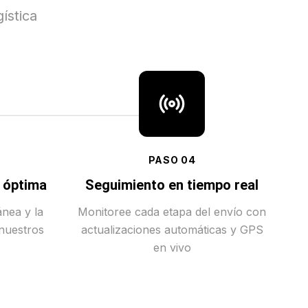
ística
PASO
04
a óptima
Seguimiento en tiempo real
ánea y la
Monitoree cada etapa del envío con
 nuestros
actualizaciones automáticas y GPS
en vivo