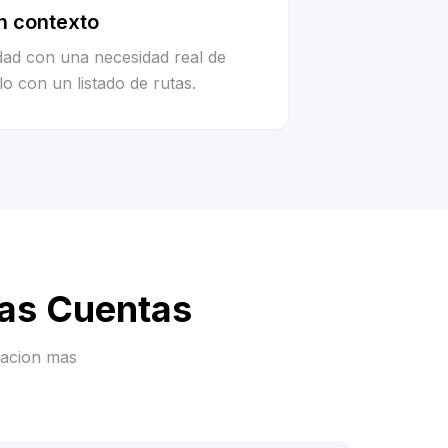
n contexto
idad con una necesidad real de
o con un listado de rutas.
Las Cuentas
racion mas