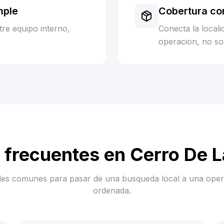
mple
Cobertura co
re equipo interno,
Conecta la local
operacion, no sol
 frecuentes en
Cerro De 
es comunes para pasar de una busqueda local a una ope
ordenada.