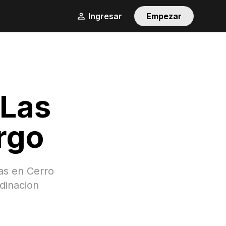
Ingresar
Empezar
 Las
rgo
gas en
Cerro
dinacion