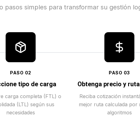
o pasos simples para transformar su gestión log
PASO
02
PASO
03
cione tipo de carga
Obtenga precio y rut
tre carga completa (FTL) o
Reciba cotización instant
lidada (LTL) según sus
mejor ruta calculada por
necesidades
algoritmos