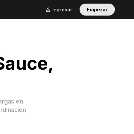
Ingresar
Empezar
 Sauce
,
argas en
ordinacion