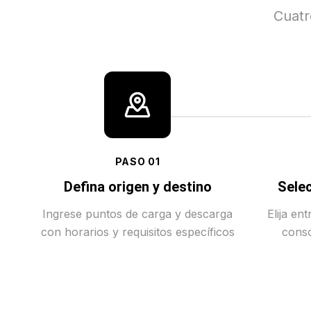
Cuatr
PASO
01
Defina origen y destino
Selec
Ingrese puntos de carga y descarga
Elija en
con horarios y requisitos específicos
conso