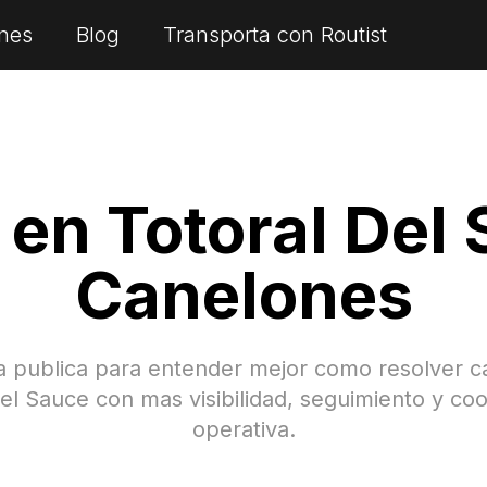
nes
Blog
Transporta con Routist
s en
Totoral Del
Canelones
a publica para entender mejor como resolver c
Del Sauce
con mas visibilidad, seguimiento y co
operativa.