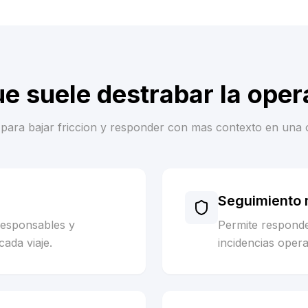
ue suele destrabar la oper
es para bajar friccion y responder con mas contexto en una 
Seguimiento m
responsables y
Permite respond
cada viaje.
incidencias opera