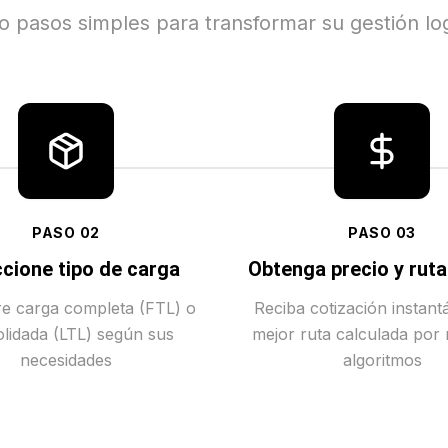
o pasos simples para transformar su gestión log
PASO
02
PASO
03
cione tipo de carga
Obtenga precio y rut
tre carga completa (FTL) o
Reciba cotización instant
lidada (LTL) según sus
mejor ruta calculada por
necesidades
algoritmos