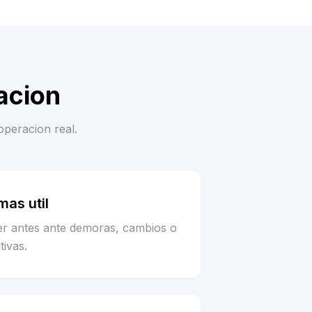
acion
operacion real.
as util
er antes ante demoras, cambios o
tivas.