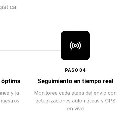
ística
PASO
04
a óptima
Seguimiento en tiempo real
ánea y la
Monitoree cada etapa del envío con
 nuestros
actualizaciones automáticas y GPS
en vivo