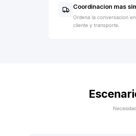
Coordinacion mas si
Ordena la conversacion ent
cliente y transporte.
Escenari
Necesidad