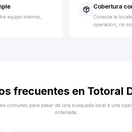
mple
Cobertura co
re equipo interno,
Conecta la local
operacion, no sol
os frecuentes en
Totoral 
es comunes para pasar de una busqueda local a una ope
ordenada.