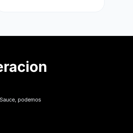
eracion
 Sauce
, podemos