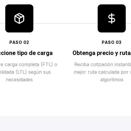
PASO
02
PASO
03
cione tipo de carga
Obtenga precio y rut
tre carga completa (FTL) o
Reciba cotización instant
lidada (LTL) según sus
mejor ruta calculada por
necesidades
algoritmos