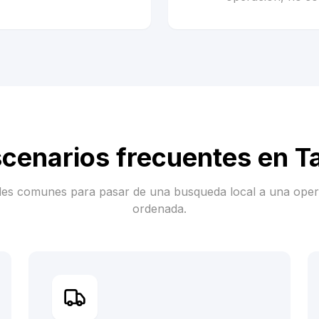
cenarios frecuentes en
T
es comunes para pasar de una busqueda local a una ope
ordenada.