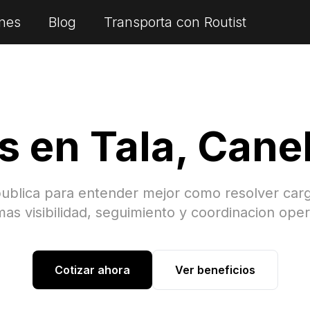
nes
Blog
Transporta con Routist
es en
Tala
,
Cane
publica para entender mejor como resolver car
as visibilidad, seguimiento y coordinacion oper
Cotizar ahora
Ver beneficios