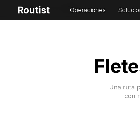
Routist
Inicio
/
Fletes
/
Canelones
/
Tala
Operaciones
Solucio
Flet
Una ruta 
con m