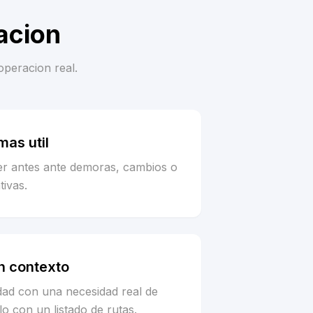
acion
operacion real.
as util
er antes ante demoras, cambios o
tivas.
n contexto
idad con una necesidad real de
o con un listado de rutas.