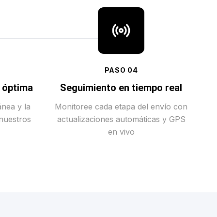
PASO
04
a óptima
Seguimiento en tiempo real
ánea y la
Monitoree cada etapa del envío con
 nuestros
actualizaciones automáticas y GPS
en vivo