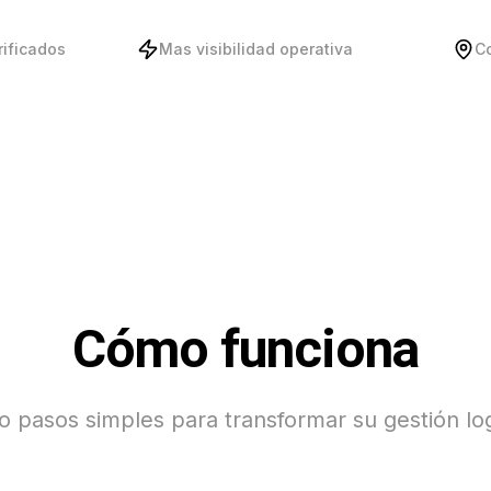
rificados
Mas visibilidad operativa
C
Cómo funciona
o pasos simples para transformar su gestión log