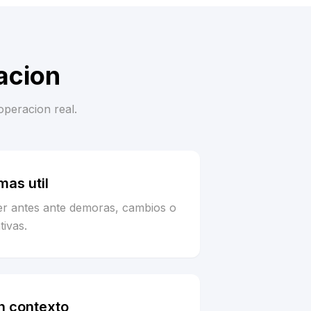
acion
operacion real.
as util
er antes ante demoras, cambios o
tivas.
n contexto