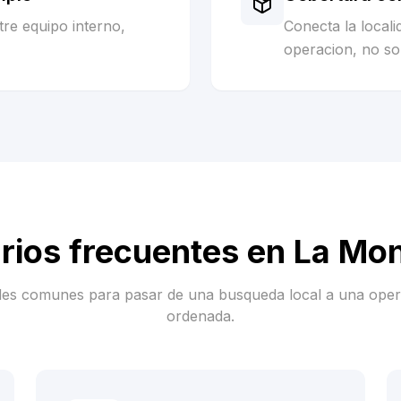
re equipo interno,
Conecta la local
operacion, no sol
rios frecuentes en
La Mo
es comunes para pasar de una busqueda local a una ope
ordenada.