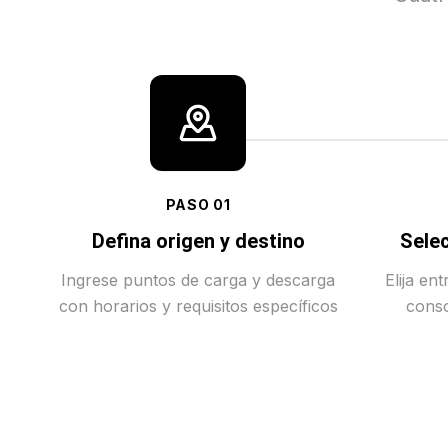
PASO
01
Defina origen y destino
Selec
Ingrese puntos de carga y descarga
Elija en
con horarios y requisitos específicos
conso