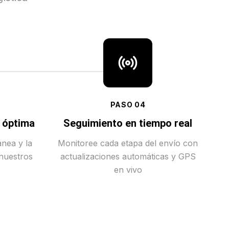
PASO
04
a óptima
Seguimiento en tiempo real
ánea y la
Monitoree cada etapa del envío con
 nuestros
actualizaciones automáticas y GPS
en vivo