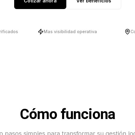
Cotizar ahora
Ver beneficios
rificados
Mas visibilidad operativa
C
Cómo funciona
o pasos simples para transformar su gestión log