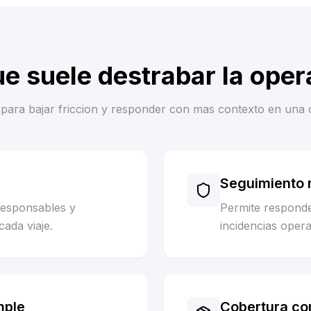
ue suele destrabar la oper
es para bajar friccion y responder con mas contexto en una 
Seguimiento m
responsables y
Permite respond
cada viaje.
incidencias opera
mple
Cobertura co