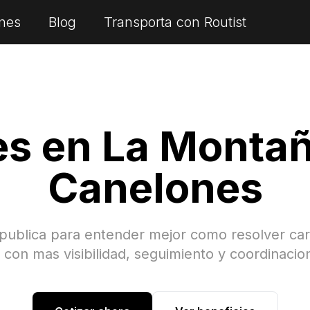
nes
Blog
Transporta con Routist
es en
La Monta
Canelones
 publica para entender mejor como resolver ca
con mas visibilidad, seguimiento y coordinacio