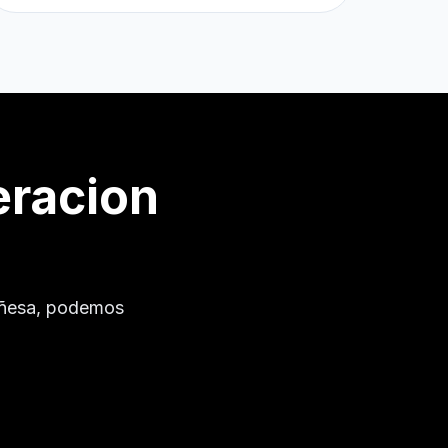
eracion
ñesa
, podemos