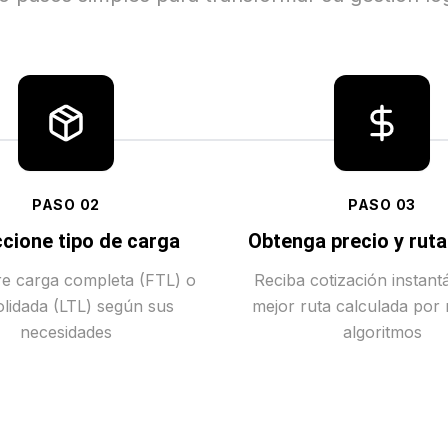
PASO
02
PASO
03
cione tipo de carga
Obtenga precio y rut
tre carga completa (FTL) o
Reciba cotización instant
lidada (LTL) según sus
mejor ruta calculada por
necesidades
algoritmos