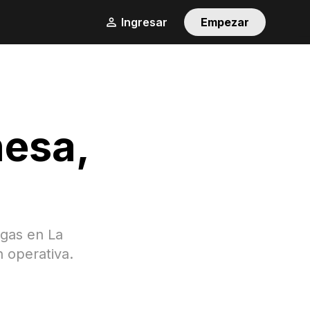
Ingresar
Empezar
ñesa
,
rgas en
La
n operativa.