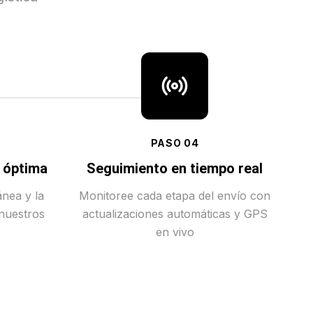
PASO
04
a óptima
Seguimiento en tiempo real
ánea y la
Monitoree cada etapa del envío con
 nuestros
actualizaciones automáticas y GPS
en vivo