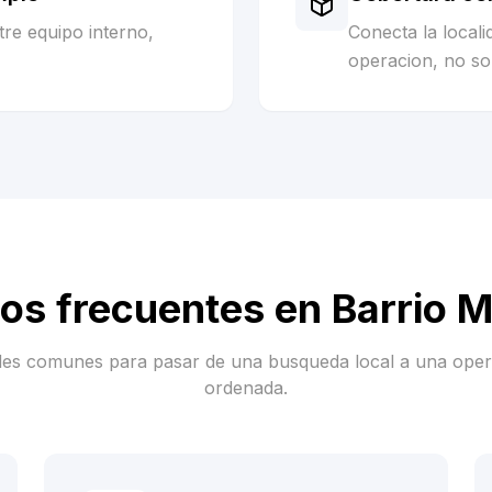
re equipo interno,
Conecta la local
operacion, no sol
ios frecuentes en
Barrio 
es comunes para pasar de una busqueda local a una ope
ordenada.