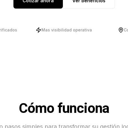
Cotizar ahora
Ver beneficios
rificados
Mas visibilidad operativa
C
Cómo funciona
o pasos simples para transformar su gestión log