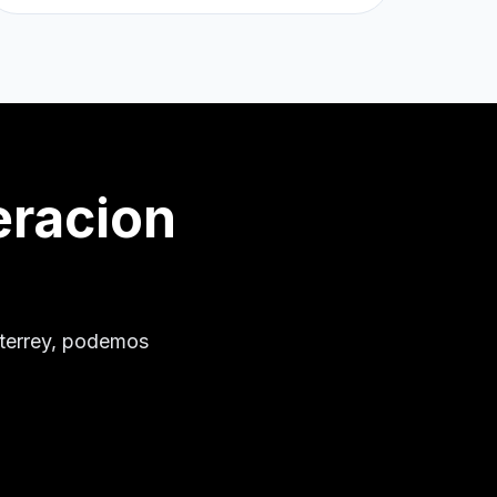
eracion
terrey
, podemos