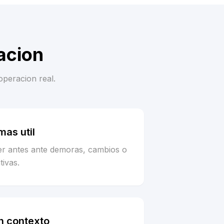
acion
operacion real.
as util
er antes ante demoras, cambios o
tivas.
n contexto