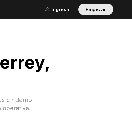
Ingresar
Empezar
errey
,
gas en
Barrio
 operativa.