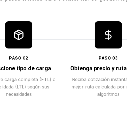
PASO
02
PASO
03
cione tipo de carga
Obtenga precio y rut
tre carga completa (FTL) o
Reciba cotización instant
lidada (LTL) según sus
mejor ruta calculada por
necesidades
algoritmos