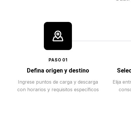
PASO
01
Defina origen y destino
Selec
Ingrese puntos de carga y descarga
Elija en
con horarios y requisitos específicos
conso