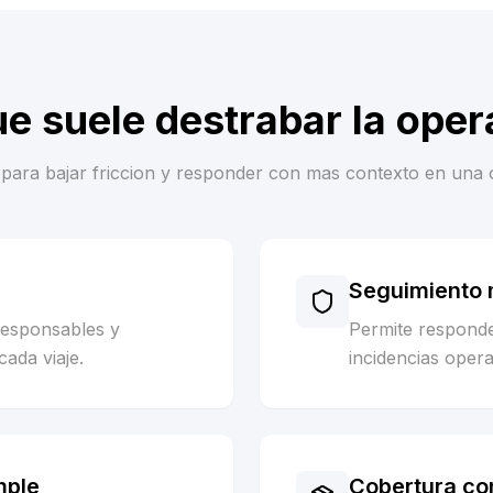
ue suele destrabar la oper
es para bajar friccion y responder con mas contexto en una 
Seguimiento m
responsables y
Permite respond
cada viaje.
incidencias opera
mple
Cobertura co